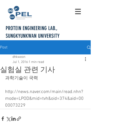
PROTEIN ENGINEERING LAB.,
SUNGKYUNKWAN UNIVERSITY
Post
dhkweon
Jul 1, 2016
1 min read
실험실 관련 기사
과학기술이 국력
http://news.naver.com/main/read.nhn?
mode=LPOD&mid=tvh&oid=374&aid=00
00073229