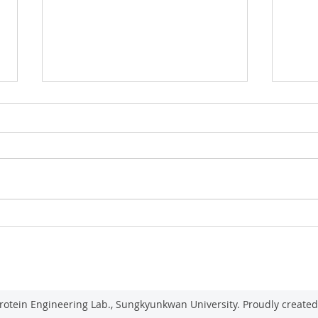
2026 생물공학회
2026 
PROTEIN ENGINEERING LAB., SUNGKYUNKWAN UNIVERSIT
rotein Engineering Lab., Sungkyunkwan University. Proudly create